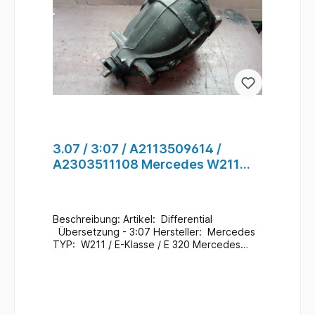
3.07 / 3:07 / A2113509614 /
A2303511108 Mercedes W211
Differential für Hinterachse #75
Beschreibung: Artikel: Differential
Übersetzung - 3:07 Hersteller: Mercedes
TYP: W211 / E-Klasse / E 320 Mercedes
Teile Nr.: A2113509614 / A2303511108
Zustand: Gebraucht / 134.000 Km
Zusatzinformationen: Ein Wechsel bei uns
Vorort ist auch möglich (gegen
Aufpreis & nach Terminvereinbarung) Bei