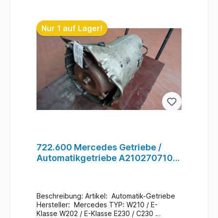
Getriebelager / R1/F2/ 717.435 #29
In den Warenkorb
Nur 1 auf Lager!
722.600 Mercedes Getriebe /
Automatikgetriebe A2102707100
A2102710901 A2102711901 #22
Beschreibung: Artikel: Automatik-Getriebe
Hersteller: Mercedes TYP: W210 / E-
Klasse W202 / E-Klasse E230 / C230