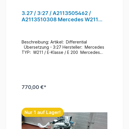
3.27 / 3:27 / A2113505462 /
A2113510308 Mercedes W211
Differential für Hinterachse #56
Beschreibung: Artikel: Differential
Übersetzung - 3:27 Hersteller: Mercedes
TYP: W211 / E-Klasse / E 200 Mercedes
Teile Nr.: A2113505462 / A2113510308
Zustand: Gebraucht / 220.000 Km
Zusatzinformationen: Ein Wechsel bei uns
Vorort ist auch möglich (gegen
Aufpreis & nach Terminvereinbarung) Bei
Anfragen zum Einbau - Bitte immer die
770,00 €*
Fahrgestellnummer angeben
. Lagerort : H5 / R - A /
F - 1 / 211 #56
In den Warenkorb
Nur 1 auf Lager!