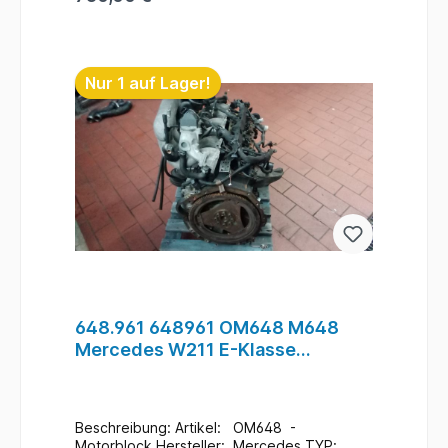
angeben .
Lagerort : H5 / R-F / F-1 / 613 #27
In den Warenkorb
Nur 1 auf Lager!
648.961 648961 OM648 M648
Mercedes W211 E-Klasse
E320CDi Motor Diesel #22
Beschreibung: Artikel: OM648 -
Motorblock Hersteller: Mercedes TYP: