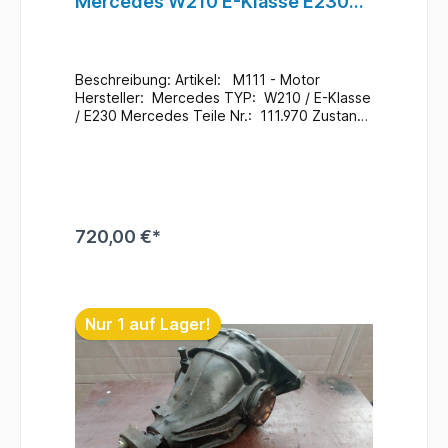
Mercedes W210 E-Klasse E230
Motor Benzin #8
Beschreibung: Artikel: M111 - Motor
Hersteller: Mercedes TYP: W210 / E-Klasse
/ E230 Mercedes Teile Nr.: 111.970 Zustand:
Gebraucht / 193.000 Km
Zusatzinformationen: Ein Wechsel bei uns
Vorort ist auch möglich (gegen
Aufpreis & nach Terminvereinbarung) Bei
Anfragen zum Einbau - Bitte immer die
Fahrgestellnummer angeben
720,00 €*
. Lagerort : H5 / R-F /
F-2 / 111 #8
In den Warenkorb
Nur 1 auf Lager!