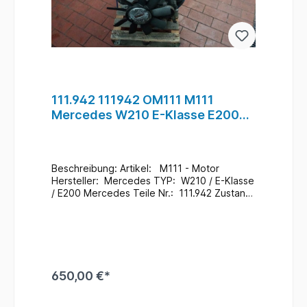
111.942 111942 OM111 M111
Mercedes W210 E-Klasse E200
Motor Benzin #1
Beschreibung: Artikel: M111 - Motor
Hersteller: Mercedes TYP: W210 / E-Klasse
/ E200 Mercedes Teile Nr.: 111.942 Zustand:
Gebraucht / 117.000 Km
Zusatzinformationen: Ein Wechsel bei uns
Vorort ist auch möglich (gegen
Aufpreis & nach Terminvereinbarung) Bei
Anfragen zum Einbau - Bitte immer die
Fahrgestellnummer angeben
650,00 €*
. Lagerort : H5 / R-F /
F-2 / 111 #1
In den Warenkorb