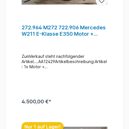
272.964 M272 722.906 Mercedes
W211 E-Klasse E350 Motor +
Automatikgetriebe #B1
ZumVerkauf steht nachfolgender
Artikel....AA12429Artikelbeschreibung:Artikel
: 1x Motor +
AutomatikgetriebeHersteller: Mercedes-
BenzTyp: W211 / E-Klasse
E350Motornummer: A2720109902
Motor A1712709900 Getriebe 272.964 +
722.906Laufleistung: Motor 80 000
Km Getriebe 223 000
4.500,00 €*
KmZustand: Gebraucht / Siehe
Foto`sZusatzinformationen: Ein Wechsel bei
uns Vorort ist auch möglich
In den Warenkorb
(gegen Aufpreis & nach
Terminvereinbarung)
Nur 1 auf Lager!