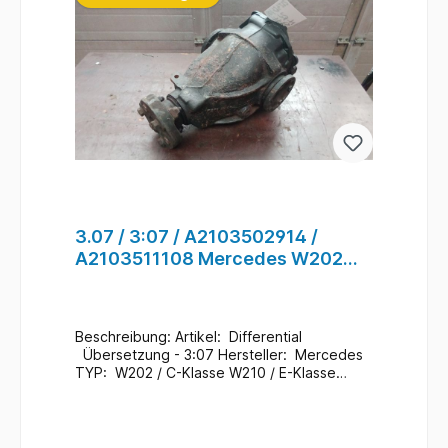
3.07 / 3:07 / A2103502914 /
A2103511108 Mercedes W202
W210 Differential für Hinterachse
#72
Beschreibung: Artikel: Differential
Übersetzung - 3:07 Hersteller: Mercedes
TYP: W202 / C-Klasse W210 / E-Klasse
Mercedes Teile Nr.:
A2103502914 A2103511108 Zustand:
Gebraucht / 194.000 Km
Zusatzinformationen: Ein Wechsel bei uns