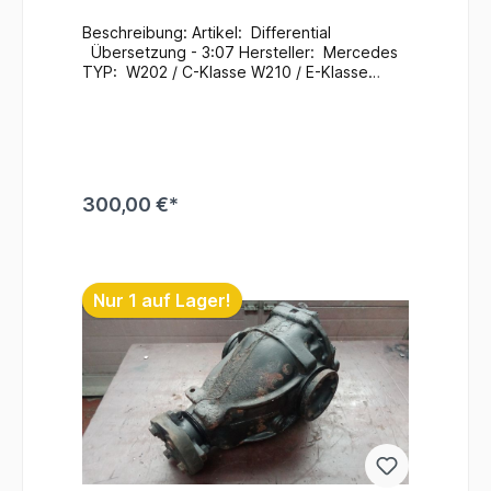
Beschreibung: Artikel: Differential
Übersetzung - 3:07 Hersteller: Mercedes
TYP: W202 / C-Klasse W210 / E-Klasse
Mercedes Teile Nr.:
A2103502914 A2103511108 Zustand:
Gebraucht / 211.000 Km
Zusatzinformationen: Ein Wechsel bei uns
Vorort ist auch möglich (gegen
Aufpreis & nach Terminvereinbarung) Bei
300,00 €*
Anfragen zum Einbau - Bitte immer die
Fahrgestellnummer angeben
. Lagerort : H5 / R - A /
In den Warenkorb
F - 1 / 124 #73
Nur 1 auf Lager!