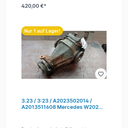
Anfragen zum Einbau - Bitte immer die
420,00 €*
Fahrgestellnummer angeben
. Lagerort : H5 / R - A /
F - 1 / 211 #75
In den Warenkorb
Nur 1 auf Lager!
3.23 / 3:23 / A2023502014 /
A2013511608 Mercedes W202
W210 Differential für Hinterachse
#75