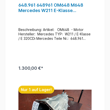
648.961 648961 OM648 M648
Mercedes W211 E-Klasse
E320CDi Motor Diesel #26
Beschreibung: Artikel: OM648 - Motor
Hersteller: Mercedes TYP: W211 / E-Klasse
/ E 320CDi Mercedes Teile Nr.: 648.961
Zustand: Gebraucht / 222.000Km Wie
abgelichtet Zusatzinformationen: Ein
Wechsel bei uns Vorort ist auch möglich
(gegen Aufpreis & nach
Terminvereinbarung) Bei Anfragen zum
Einbau - Bitte immer die Fahrgestellnummer
1.300,00 €*
angeben .
Lagerort : H5 / R-F / F-1 / 648 #26
In den Warenkorb
Nur 1 auf Lager!