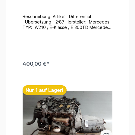
Beschreibung: Artikel: Differential
Übersetzung - 2:87 Hersteller: Mercedes
TYP: W210 / E-Klasse / E 300TD Mercedes
Teile Nr.: A2103504714 / A2103511108
Zustand: Gebraucht / 194.000 Km
Zusatzinformationen: Ein Wechsel bei uns
Vorort ist auch möglich (gegen
Aufpreis & nach Terminvereinbarung) Bei
Anfragen zum Einbau - Bitte immer die
400,00 €*
Fahrgestellnummer angeben
. Lagerort : H5 / R - A /
F - 1 / 210 #54
In den Warenkorb
Nur 1 auf Lager!