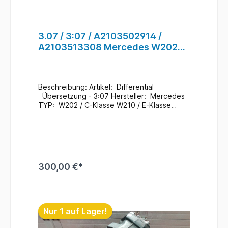
3.07 / 3:07 / A2103502914 /
A2103513308 Mercedes W202
W210 Differential für Hinterachse
#68
Beschreibung: Artikel: Differential
Übersetzung - 3:07 Hersteller: Mercedes
TYP: W202 / C-Klasse W210 / E-Klasse
Mercedes Teile Nr.: A2103502914
/ A2023501262 A2103513308
/ A2103510805 Zustand: Gebraucht /
189.000 Km Zusatzinformationen: Ein
Wechsel bei uns Vorort ist auch möglich
(gegen Aufpreis & nach
300,00 €*
Terminvereinbarung) Bei Anfragen zum
Einbau - Bitte immer die Fahrgestellnummer
angeben .
In den Warenkorb
Lagerort : H5 / R - A / F - 1 / 210 #68
Nur 1 auf Lager!