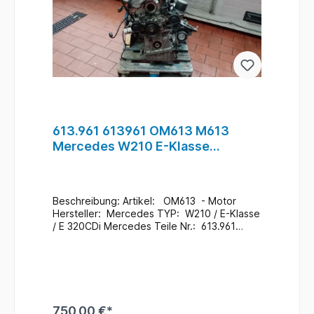
613.961 613961 OM613 M613
Mercedes W210 E-Klasse
E320CDi Motor Diesel #27
Beschreibung: Artikel: OM613 - Motor
Hersteller: Mercedes TYP: W210 / E-Klasse
/ E 320CDi Mercedes Teile Nr.: 613.961
Zustand: Gebraucht / 337.000Km Wie
abgelichtet Zusatzinformationen: Ein
Wechsel bei uns Vorort ist auch möglich
(gegen Aufpreis & nach
Terminvereinbarung) Bei Anfragen zum
Einbau - Bitte immer die Fahrgestellnummer
750,00 €*