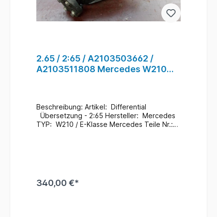
2.65 / 2:65 / A2103503662 /
A2103511808 Mercedes W210
Differential für Hinterachse #55
Beschreibung: Artikel: Differential
Übersetzung - 2:65 Hersteller: Mercedes
TYP: W210 / E-Klasse Mercedes Teile Nr.:
A2103503662 / A2103511808 Zustand:
Gebraucht / 167.000 Km
Zusatzinformationen: Ein Wechsel bei uns
Vorort ist auch möglich (gegen
Aufpreis & nach Terminvereinbarung) Bei
Anfragen zum Einbau - Bitte immer die
340,00 €*
Fahrgestellnummer angeben
. Lagerort : H5 / R - A /
F - 1 / 210 #55
In den Warenkorb