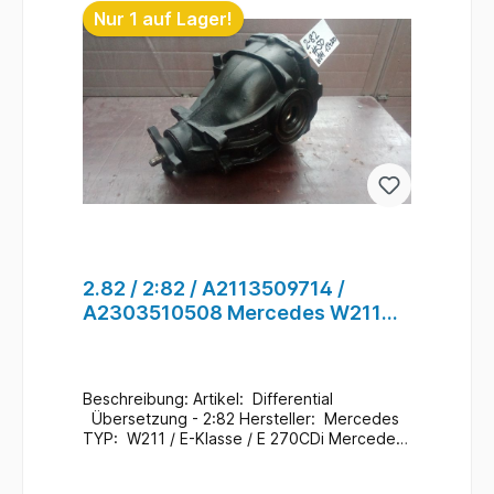
Nur 1 auf Lager!
2.82 / 2:82 / A2113509714 /
A2303510508 Mercedes W211
Differential für Hinterachse #50
Beschreibung: Artikel: Differential
Übersetzung - 2:82 Hersteller: Mercedes
TYP: W211 / E-Klasse / E 270CDi Mercedes
Teile Nr.: A2113509714 / A2303510508
Zustand: Gebraucht / 134.000 Km