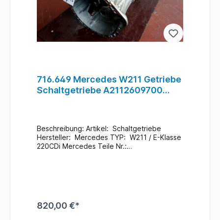
716.649 Mercedes W211 Getriebe
Schaltgetriebe A2112609700
A2112603601 #32
Beschreibung: Artikel: Schaltgetriebe
Hersteller: Mercedes TYP: W211 / E-Klasse
220CDi Mercedes Teile Nr.:
716.649 A2112609700 / A2112603601
Zustand: Gebraucht / 22.Tkm
Zusatzinformationen: Ein Wechsel bei uns
Vorort ist auch möglich (gegen
Aufpreis & nach Terminvereinbarung) Bei
Anfragen zum Einbau - Bitte immer die
820,00 €*
Fahrgestellnummer angeben
. Lagerort :