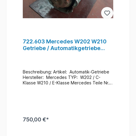
722.603 Mercedes W202 W210
Getriebe / Automatikgetriebe
A2102707300 A2102710901 #40
Beschreibung: Artikel: Automatik-Getriebe
Hersteller: Mercedes TYP: W202 / C-
Klasse W210 / E-Klasse Mercedes Teile Nr.:
722.903 A2102707300/A2102709100/A2102
709600
Getriebe A2102710901/A2102711901Glocke
Zustand: Laufleistung 177.000 KM ohne
Wandler / kann auf Wunsch , gratis
mitgegeben werden
750,00 €*
Zusatzinformationen: Ein Wechsel bei uns
Vorort ist auch möglich (gegen
Aufpreis & nach Terminvereinbarung) Bei
In den Warenkorb