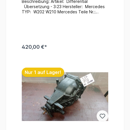
Beschreibung: Artikel: Differential
Übersetzung - 3:23 Hersteller: Mercedes
TYP: W202 W210 Mercedes Teile Nr.:
A2023502014 / A2013511608 Zustand:
Gebraucht / 177.000 Km
Zusatzinformationen: Ein Wechsel bei uns
Vorort ist auch möglich (gegen
Aufpreis & nach Terminvereinbarung) Bei
Anfragen zum Einbau - Bitte immer die
420,00 €*
Fahrgestellnummer angeben
. Lagerort : H5 / R - A /
F - 1 / 201 #75
In den Warenkorb
Nur 1 auf Lager!