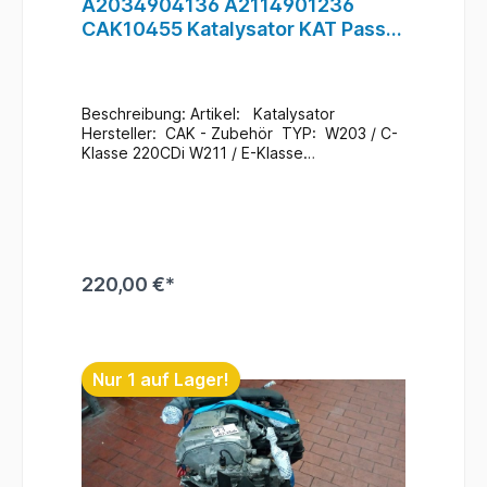
A2034904136 A2114901236
CAK10455 Katalysator KAT Passt
Mercedes W203 W211 OM646
OM611 2034902214
Beschreibung: Artikel: Katalysator
Hersteller: CAK - Zubehör TYP: W203 / C-
Klasse 220CDi W211 / E-Klasse
220CDi OM646 + OM611 Teile Nr.:
CAK10455
Referenznummern: A2034904136
A2114901236 (interne Info: weitere
Referenznummern vorhanden) Zustand:
Neu - Lagerspuren
220,00 €*
Zusatzinformationen: Ein Wechsel bei uns
Vorort ist auch möglich (gegen
Aufpreis & nach Terminvereinbarung) Bei
In den Warenkorb
Anfragen zum Einbau - Bitte immer die
Fahrgestellnummer angeben
Nur 1 auf Lager!
. H3 / R1