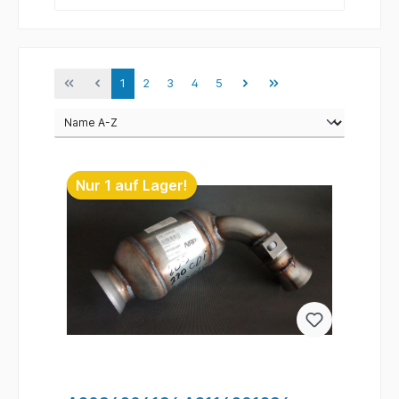
1
2
3
4
5
Nur 1 auf Lager!