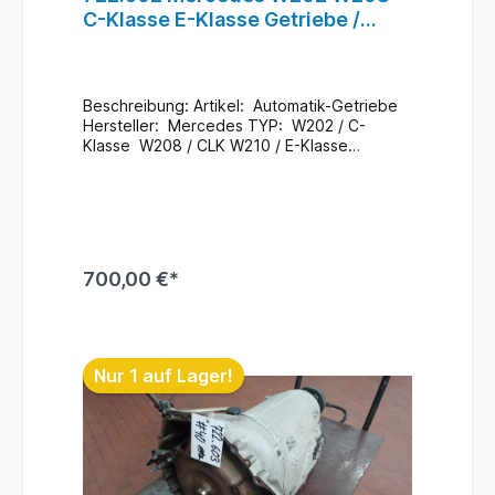
C-Klasse E-Klasse Getriebe /
Automatikgetriebe A2102707200
#49
Beschreibung: Artikel: Automatik-Getriebe
Hersteller: Mercedes TYP: W202 / C-
Klasse W208 / CLK W210 / E-Klasse
Mercedes Teile Nr.: 722.602 A2102707200
Getriebe A2102710901 / A2102711901
Glocke Zustand: Gebraucht / 208.000 Km
Zusatzinformationen: Ein Wechsel bei uns
Vorort ist auch möglich (gegen
Aufpreis & nach Terminvereinbarung) Bei
700,00 €*
Anfragen zum Einbau - Bitte immer die
Fahrgestellnummer angeben
. Lagerort :
In den Warenkorb
Getriebelager / R2 F1 E2 / 722.602 #49
Nur 1 auf Lager!