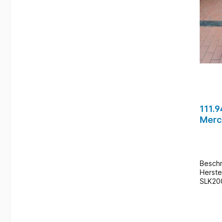
111.
Merc
Moto
Beschreibung: A
Herstelle
SLK200 Mercedes Teile Nr.: 
Zustand: Gebraucht / 1
Zusatz
bei u
(geg