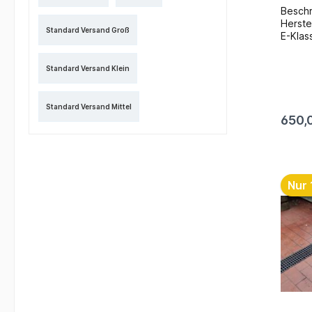
Beschreibung: A
Herstelle
Standard Versand Groß
E-Klasse / E20
111.942 Zustand: Gebra
117.0
Standard Versand Klein
Zusatz
bei u
(geg
Standard Versand Mittel
Termin
650,
zum Ei
Fahr
Lageror
Nur 