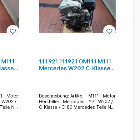
1 M111
111.921 111921 OM111 M111
lasse
Mercedes W202 C-Klasse
15
C180 Motor Benzin #4
Beschreibung: Artikel: M111 - Motor
Hersteller: Mercedes TYP: W202 /
C-Klasse / C180 Mercedes Teile Nr.:
111.921 Zustand: Gebraucht /
37.000 Km Zusatzinformationen: Ein
auch
Wechsel bei uns Vorort ist auch
n
möglich (gegen
Aufpreis & nach