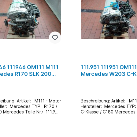
946 111946 OM111 M111
111.951 111951 OM11
edes R170 SLK 200
Mercedes W203 C-K
r Benzin #5
C180 Motor Benzin 
rtikel: M111 - Motor
Beschreibung: Artikel: M111 - Motor
r: Mercedes TYP: R170 /
Hersteller: Mercedes TYP: W203 /
111.946
C-Klasse / C180 Mercedes Teile Nr.:
11.000 Km
111.951 Zustand: Gebraucht /
informationen: Ein Wechsel
93.000 Km Zusatzinformationen: Ein
ns Vorort ist auch möglich
Wechsel bei uns Vorort ist 
en Aufpreis & nach
möglich (gege