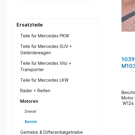
Ersatzteile
Teile für Mercedes PKW
Teile für Mercedes SUV +
Geländewagen
1039
Teile für Mercedes Vito +
M103
Transporter
E300
Teile für Mercedes LKW
Räder + Reifen
Beschreibung:
Motor Hersteller: Mercedes TYP:
Motoren
W124 / E300 Mer
103.983 Zustand: Gebr
Diesel
207.0
Zusatz
Benzin
bei u
(geg
Getriebe & Differentialgetriebe