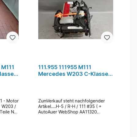
1 M111
111.955 111955 M111
lasse
Mercedes W203 C-Klasse
#3
C200 Kompressor Motor
A1110103198 #35
ZumVerkauf steht nachfolgender
Artikel....H-5 / R-H / 111 #35 ( +
AutoAuer WebShop AA11320
)Artikelbeschreibung:Artikel : 1x
MotorHersteller: Mercedes-
auch
BenzTyp: W203 / C-Klasse / C200-
n
Kompressor W209 / CLK 200-