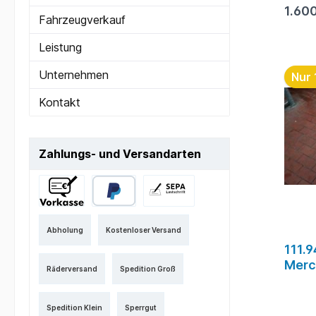
Termin
1.60
zum Ei
Fahrzeugverkauf
Fahr
Leistung
Lagero
Unternehmen
Nur 
Kontakt
Zahlungs- und Versandarten
Abholung
Kostenloser Versand
111.
Merc
Räderversand
Spedition Groß
E200
Spedition Klein
Sperrgut