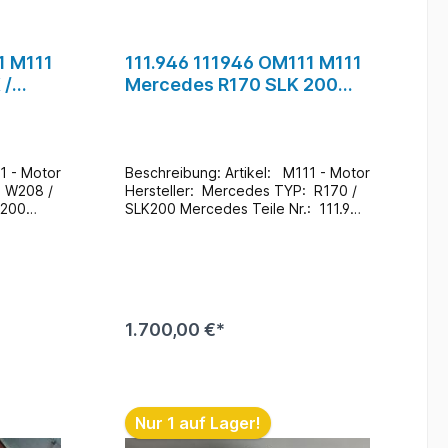
1 M111
111.946 111946 OM111 M111
 /
Mercedes R170 SLK 200
 Motor
Motor Benzin #16
Beschreibung: Artikel: M111 - Motor
Hersteller: Mercedes TYP: R170 /
C200
SLK200 Mercedes Teile Nr.: 111.946
5
Zustand: Neuwertig / 10.000 Km
Zusatzinformationen: Ein Wechsel
Wechsel
bei uns Vorort ist auch möglich
 möglich
(gegen Aufpreis & nach
ach
Terminvereinbarung) Bei Anfragen
nfragen
zum Einbau - Bitte immer die
1.700,00 €*
ie
Fahrgestellnummer angeben
ngeben
.
b
In den Warenkorb
.
Lagerort : H5 / R-F / F-1 / 111 #16
111 #28
Nur 1 auf Lager!