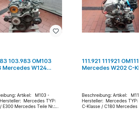
83 103.983 OM103
111.921 111921 OM11
 Mercedes W124
Mercedes W202 C-K
 Motor Benzin #21
C180 Motor Benzin #
 Artikel: M103 -
Beschreibung: Artikel: M111 - Motor
Hersteller: Mercedes TYP: W202 /
cedes Teile Nr.:
C-Klasse / C180 Mercedes Teile Nr.:
aucht /
111.921 Zustand: Gebraucht /
00 Km
86.000 Km Zusatzinformationen: Ein
informationen: Ein Wechsel
Wechsel bei uns Vorort ist 
ns Vorort ist auch möglich
möglich (gege
en Aufpreis & nach
Aufpreis & nach