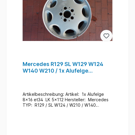
Mercedes R129 SL W129 W124
W140 W210 / 1x Alufelge
Einzelfelge 8x16 et36 5x112 /
KBA 43575 #213
Artikelbeschreibung: Artikel: 1x Alufelge
8x16 et34 LK 5x112 Hersteller: Mercedes
TYP: R129 / SL W124 / W210 / W140
Mercedes Teile Nr.: KBA 43575 Zustand:
Gebraucht / Im Bedarfsfall neu zu Lackieren
Zusatzinformationen: Versand möglich / bei
Interesse Anfragen Ein Wechsel bei uns
Vorort ist auch möglich (gegen