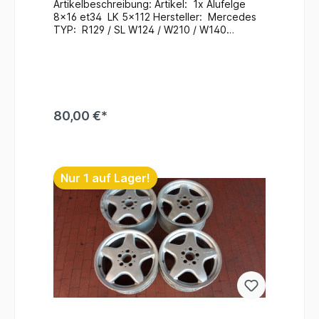
Artikelbeschreibung: Artikel: 1x Alufelge
8x16 et34 LK 5x112 Hersteller: Mercedes
TYP: R129 / SL W124 / W210 / W140
Mercedes Teile Nr.: KBA 43575 Zustand:
Gebraucht / Im Bedarfsfall neu zu Lackieren
Zusatzinformationen: Versand möglich / bei
Interesse Anfragen Ein Wechsel bei uns
Vorort ist auch möglich (gegen
Aufpreis & nach Terminvereinbarung) Bei
80,00 €*
Anfragen zum Einbau - Bitte immer die
Fahrgestellnummer angeben
. Lagerort : Felgenplatz
In den Warenkorb
/ Box9 / KBA #214
Nur 1 auf Lager!