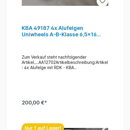
KBA 49187 4x Alufelgen
Uniwheels A-B-Klasse 6,5x16
et49 LK 5x112 16" RDK #7
Zum Verkauf steht nachfolgender
Artikel....AA12702Artikelbeschreibung:Artikel
: 4x Alufelge mit RDK - KBA
49187 ____________________ 6,5x16 et49
LK5x112Zustand: Gebraucht / Siehe Foto`s
oder am besten bei uns Vorort Macken etc.
sind ersichtlich / Rundlauf
geprüftZusatzinformationen: Ein Reifen.-
bzw. Räderwechsel bei uns Vorort auch
200,00 €*
möglich (gegen Aufpreis & nach
Terminvereinbarung) Abholung und Versand
möglich
In den Warenkorb
Nur 1 auf Lager!