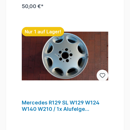
Aufpreis & nach Terminvereinbarung) Bei
50,00 €*
Anfragen zum Einbau - Bitte immer die
Fahrgestellnummer angeben
. Lagerort : Felgenplatz
In den Warenkorb
/ Box9 / KBA #213
Nur 1 auf Lager!
Mercedes R129 SL W129 W124
W140 W210 / 1x Alufelge
Einzelfelge 8x16 et36 5x112 /
KBA 43575 #214