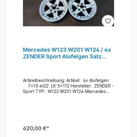
Mercedes W123 W201 W124 / 4x
ZENDER Sport Alufelgen Satz
7x15 et22 5x112 #48
Artikelbeschreibung: Artikel: 4x Alufelgen
7x15 et22 LK 5x112 Hersteller: ZENDER -
Sport TYP: W123 W201 W124 Mercedes
Teile Nr.: Zustand: Gebraucht / Im
Bedarfsfall neu Lackieren Eine Felge kleine
Delle im Hump / siehe Foto`s ABE /
Teilegutachten nicht vorhanden
Zusatzinformationen: Versand möglich / bei
Interesse Anfragen Ein Wechsel bei uns
620,00 €*
Vorort ist auch möglich (gegen
Aufpreis & nach Terminvereinbarung) Bei