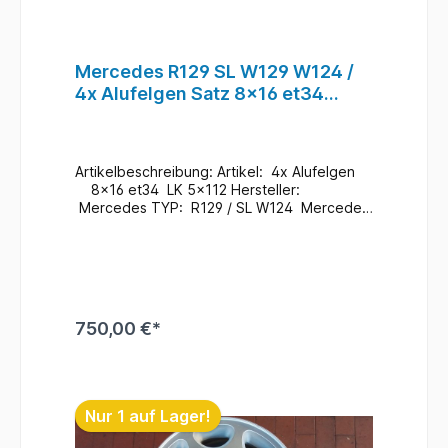
Mercedes R129 SL W129 W124 /
4x Alufelgen Satz 8x16 et34
5x112 / A1244011402 #212
Artikelbeschreibung: Artikel: 4x Alufelgen
8x16 et34 LK 5x112 Hersteller:
Mercedes TYP: R129 / SL W124 Mercedes
Teile Nr.: A1244011402 Zustand:
Gebraucht / Im Bedarfsfall neu zu Lackieren
Zusatzinformationen: Versand möglich / bei
Interesse Anfragen Ein Wechsel bei uns
Vorort ist auch möglich (gegen
Aufpreis & nach Terminvereinbarung) Bei
750,00 €*
Anfragen zum Einbau - Bitte immer die
Fahrgestellnummer angeben
. Lagerort : Rampe / R3
In den Warenkorb
/ F6 / 124 #212
Nur 1 auf Lager!