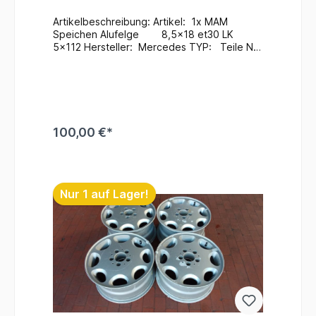
Artikelbeschreibung: Artikel: 1x MAM
Speichen Alufelge 8,5x18 et30 LK
5x112 Hersteller: Mercedes TYP: Teile Nr.:
MT2 8519 Zustand: Gebraucht / Im
Bedarfsfall neu Lackieren
Zusatzinformationen: Versand möglich / bei
Interesse Anfragen Ein Wechsel bei uns
Vorort ist auch möglich (gegen
Aufpreis & nach Terminvereinbarung) Bei
100,00 €*
Anfragen zum Einbau - Bitte immer die
Fahrgestellnummer angeben
. Lagerort : Rampe /
In den Warenkorb
Regal3 / Fach1 / 220 #54
Nur 1 auf Lager!