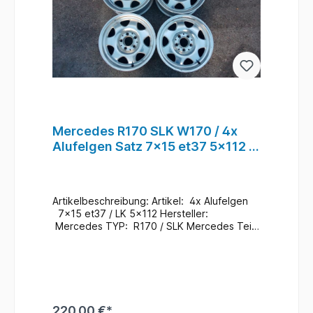
Mercedes R170 SLK W170 / 4x
Alufelgen Satz 7x15 et37 5x112 /
A1704010002 #60
Artikelbeschreibung: Artikel: 4x Alufelgen
7x15 et37 / LK 5x112 Hersteller:
Mercedes TYP: R170 / SLK Mercedes Teile
Nr.: A1704010002 Zustand: Gebraucht / Im
Bedarfsfall neu Lackieren
Zusatzinformationen: Versand möglich / bei
Interesse Anfragen Ein Wechsel bei uns
Vorort ist auch möglich (gegen
Aufpreis & nach Terminvereinbarung) Bei
220,00 €*