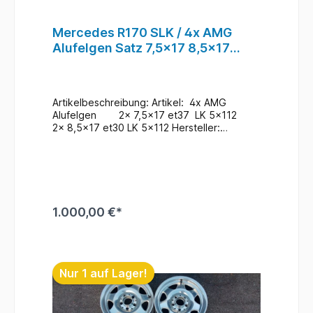
Mercedes R170 SLK / 4x AMG
Alufelgen Satz 7,5x17 8,5x17
et37 et30 5x112 / A1704010202
A1704010102 #30
Artikelbeschreibung: Artikel: 4x AMG
Alufelgen 2x 7,5x17 et37 LK 5x112
2x 8,5x17 et30 LK 5x112 Hersteller:
Mercedes TYP: R170 / SLK Mercedes Teile
Nr.: 2x A1704010202 2x A1704010102
Zustand: Gebraucht / Im Bedarfsfall neu
Lackieren Zusatzinformationen: Versand
möglich / bei Interesse Anfragen Ein
Wechsel bei uns Vorort ist auch möglich
1.000,00 €*
(gegen Aufpreis & nach
Terminvereinbarung) Bei Anfragen zum
Einbau - Bitte immer die Fahrgestellnummer
In den Warenkorb
angeben .
Lagerort : Rampe / R3 / F7 / 170 #30
Nur 1 auf Lager!