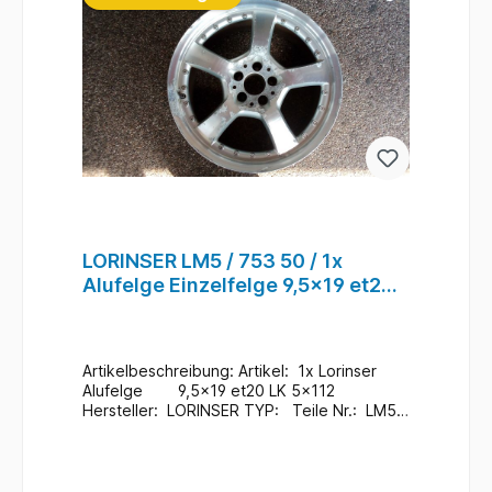
LORINSER LM5 / 753 50 / 1x
Alufelge Einzelfelge 9,5x19 et20
5x112 / #56
Artikelbeschreibung: Artikel: 1x Lorinser
Alufelge 9,5x19 et20 LK 5x112
Hersteller: LORINSER TYP: Teile Nr.: LM5
Zustand: Gebraucht / Im Bedarfsfall neu
Lackieren Zusatzinformationen: Versand
möglich / bei Interesse Anfragen Ein
Wechsel bei uns Vorort ist auch möglich