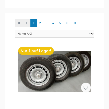
1
2
3
4
5
Nur 1 auf Lager!