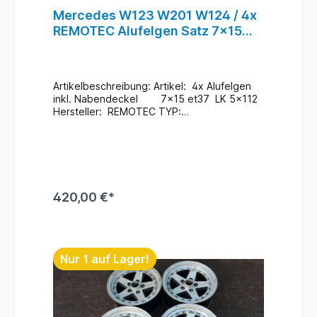
Mercedes W123 W201 W124 / 4x
REMOTEC Alufelgen Satz 7x15
et37 5x112 / A70537-1 #47
Artikelbeschreibung: Artikel: 4x Alufelgen
inkl. Nabendeckel 7x15 et37 LK 5x112
Hersteller: REMOTEC TYP:
W123 W201 W124 Mercedes Teile Nr.:
A70537-1 Zustand: Gebraucht / Im
Bedarfsfall neu Lackieren ABE /
Teilegutachten nicht vorhanden Schlüssel
für Nabendeckel nicht Vorhanden
Zusatzinformationen: Versand möglich / bei
420,00 €*
Interesse Anfragen Ein Wechsel bei uns
Vorort ist auch möglich (gegen
Aufpreis & nach Terminvereinbarung) Bei
In den Warenkorb
Anfragen zum Einbau - Bitte immer die
Fahrgestellnummer angeben
Nur 1 auf Lager!
. Lagerort : Felgenplatz
/ Box4 / 123 #47