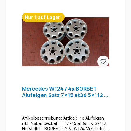
Anfragen zum Einbau - Bitte immer die
In den Warenkorb
Fahrgestellnummer angeben
. Lagerort : Felgenplatz
Nur 1 auf Lager!
/ Box4 / 123 #48
Mercedes W124 / 4x BORBET
Alufelgen Satz 7x15 et36 5x112 /
KBA 42359 / KBA42359 #31
Artikelbeschreibung: Artikel: 4x Alufelgen
inkl. Nabendeckel 7x15 et36 LK 5x112
Hersteller: BORBET TYP: W124 Mercedes