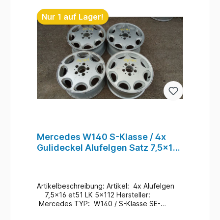
Fahrgestellnummer angeben
. Lagerort : Rampe / R3
Nur 1 auf Lager!
/ F5 / KBA #30
Mercedes W140 S-Klasse / 4x
Gulideckel Alufelgen Satz 7,5x16
et51 5x112 / A1404001402 #1
Artikelbeschreibung: Artikel: 4x Alufelgen
7,5x16 et51 LK 5x112 Hersteller:
Mercedes TYP: W140 / S-Klasse SE-
SEL C140 / S-Coupe SEC Mercedes Teile