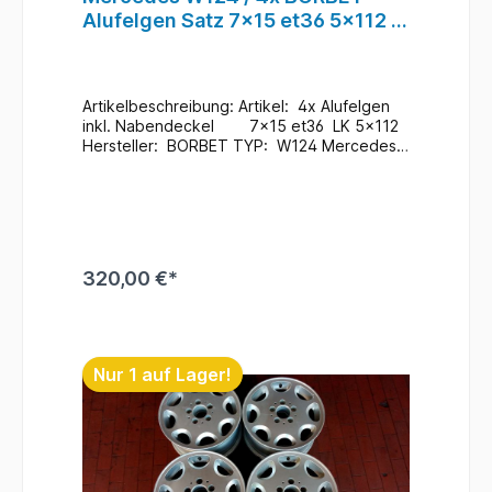
Alufelgen Satz 7x15 et36 5x112 /
KBA 42359 / KBA42359 #32
Artikelbeschreibung: Artikel: 4x Alufelgen
inkl. Nabendeckel 7x15 et36 LK 5x112
Hersteller: BORBET TYP: W124 Mercedes
Teile Nr.: KBA 42359 Zustand: Gebraucht /
Im Bedarfsfall neu Lackieren ABE /
Teilegutachten nicht vorhanden Schlüssel
für Nabendeckel nicht Vorhanden
Zusatzinformationen: Versand möglich / bei
Interesse Anfragen Ein Wechsel bei uns
320,00 €*
Vorort ist auch möglich (gegen
Aufpreis & nach Terminvereinbarung) Bei
Anfragen zum Einbau - Bitte immer die
In den Warenkorb
Fahrgestellnummer angeben
. Lagerort : Rampe / R3
Nur 1 auf Lager!
/ F5 / KBA #32