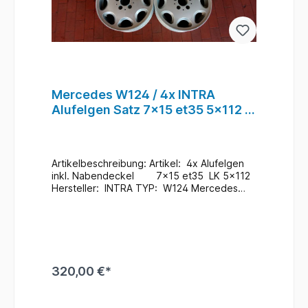
Mercedes W124 / 4x INTRA
Alufelgen Satz 7x15 et35 5x112 /
KBA 45057 / KBA45057 #30
Artikelbeschreibung: Artikel: 4x Alufelgen
inkl. Nabendeckel 7x15 et35 LK 5x112
Hersteller: INTRA TYP: W124 Mercedes
Teile Nr.: KBA 45057 Zustand: Gebraucht
/ Im Bedarfsfall neu Lackieren ABE /
Teilegutachten nicht vorhanden Schlüssel
für Nabendeckel nicht Vorhanden
Zusatzinformationen: Versand möglich / bei
Interesse Anfragen Ein Wechsel bei uns
320,00 €*
Vorort ist auch möglich (gegen
Aufpreis & nach Terminvereinbarung) Bei
Anfragen zum Einbau - Bitte immer die
In den Warenkorb