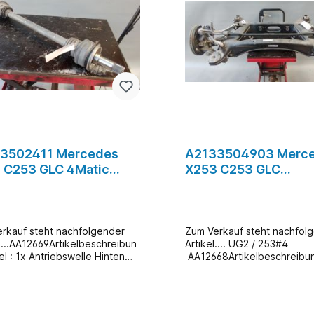
war Zusatzinformationen: E
Wechsel bei uns Vorort ist 
möglich (gegen Au
& nach Terminvereinbarung
3502411 Mercedes
A2133504903 Merc
 C253 GLC 4Matic
X253 C253 GLC
iebswelle Hinten
Hinterachse
ts #4
Hinterachsträger #4
rkauf steht nachfolgender
Zum Verkauf steht nachfol
l....AA12669Artikelbeschreibun
Artikel.... UG2 / 253#4
el : 1x Antriebswelle Hinten
AA12668Artikelbeschreibun
ts A2133502411
: Hinterachsträger Komplett
uwertig+OriginalHersteller:
räger , Bremsscheiben + Br
des-BenzTyp: C253 / GLC
+ Aktuatoren Hersteller: M
 W213 / E-Klasse 4Matic C238
BenzTYP: C253 /