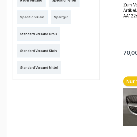
Räderversand
Spedition Groß
Zum Ve
Artikel
AA1226
Spedition Klein
Sperrgut
Zierle
BenzTy
Nr.: 
Standard Versand Groß
Gebrau
Foto`s
Wechse
Standard Versand Klein
70,0
mögl
& nach
Standard Versand Mittel
Nur 