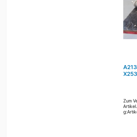
A213
X253
Antr
Rech
Zum Ve
Artike
g:Artik
Rech
NEU/Ne
Merce
4Matic