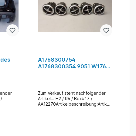
edes
A1768300754
A1768300354 9051 W176
Schwarz
A-Klasse Belüftungsdüse
Luftdusche #17
gender
Zum Verkauf steht nachfolgender
 /
Artikel....H2 / R6 / Box#17 /
AA12270Artikelbeschreibung:Artikel:
eibung:A
Belüftungsdüse (Li+Re+Mitte)Herst
ten
eller: Mercedes BenzTyp: W176 DC
Teile
Nr.: A1768300354 A1768300754Far
ile
be: 9051