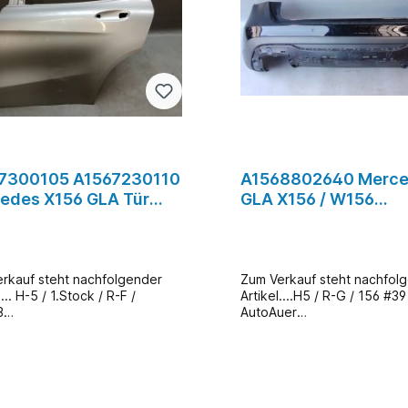
7300105 A1567230110
A1568802640 Merc
edes X156 GLA Tür
GLA X156 / W156
n Links Silber #F3
Stoßstange Hinten 
#39
rkauf steht nachfolgender
Zum Verkauf steht nachfol
.... H-5 / 1.Stock / R-F /
Artikel....H5 / R-G / 156 #39
3
AutoAuer
845Artikelbeschreibung:Artike
Shop AA11622Artikelbeschr
r Hinten Rechts A1567300105 /
rtikel: 1x Stoßstange Hin
30110Hersteller: Mercedes-
Ausführung:
p: X156 / GLAEinbauort
PDCHersteller: Mercedes-
en Rechts RechtsFarbe: Silber
BenzTyp: X156 / GLADC Te