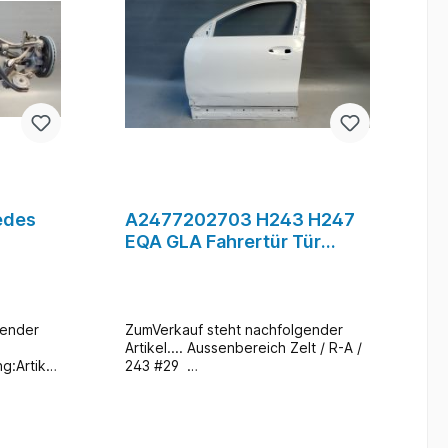
in
Wechsel bei uns Vorort ist auch
auch
möglich (gegen Aufpreis
fpreis
& nach Terminvereinbarung)
)
edes
A2477202703 H243 H247
EQA GLA Fahrertür Tür
Vorne Links Weiss #29
gender
ZumVerkauf steht nachfolgender
Artikel.... Aussenbereich Zelt / R-A /
g:Artikel
243 #29
 mit Radt
AA12642Artikelbeschreibung:Artikel
emssattel
: 1x Türe vorne Links
ercedes-
A2477202703Hersteller: Mercedes
-Benz Typ: H243 - H247 / EQA -