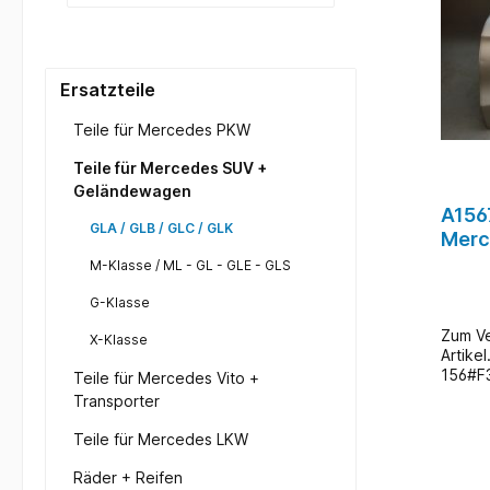
Ersatzteile
Teile für Mercedes PKW
Teile für Mercedes SUV +
Geländewagen
A156
GLA / GLB / GLC / GLK
Merc
Hinte
M-Klasse / ML - GL - GLE - GLS
G-Klasse
Zum Ve
X-Klasse
Artikel
156#F
Teile für Mercedes Vito +
/ AA11
Transporter
l : Tü
A15672
Teile für Mercedes LKW
BenzTy
: Hint
Räder + Reifen