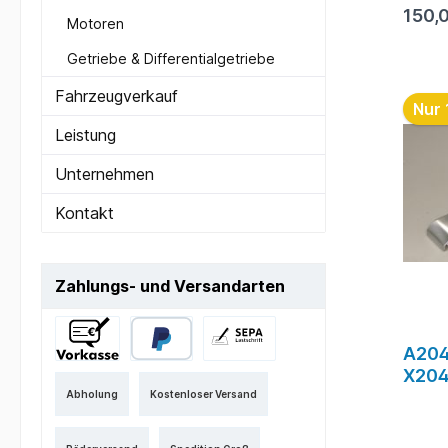
Metalli
150,
Bekann
Motoren
Zustan
Dellen
Getriebe & Differentialgetriebe
Kein V
!!!Zus
Fahrzeugverkauf
Nur 
bei u
(geg
Leistung
Termin
Unternehmen
Kontakt
Zahlungs- und Versandarten
A204
X204
Abholung
Kostenloser Versand