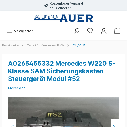
Kostenloser Versand
bei Kleinteilen
Navigation
Ersatzteile
Teile für Mercedes PKW
CL / CLE
A0265455332 Mercedes W220 S-
Klasse SAM Sicherungskasten
Steuergerät Modul #52
Mercedes