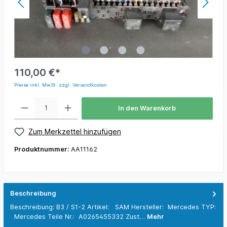
110,00 €*
Preise inkl. MwSt. zzgl. Versandkosten
In den Warenkorb
Zum Merkzettel hinzufügen
Produktnummer:
AA11162
Beschreibung
Beschreibung: B3 / S1-2 Artikel: SAM Hersteller: Mercedes TYP:
Mercedes Teile Nr.: A0265455332 Zust…
Mehr