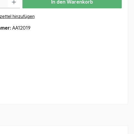
In den Warenkorb
ettel hinzufügen
mmer:
AA12019