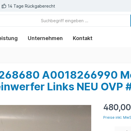
14 Tage Rückgaberecht
eistung
Unternehmen
Kontakt
68680 A0018266990 Me
inwerfer Links NEU OVP 
480,00
Preise inkl. Mw