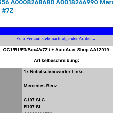
4556 A0008268680 A0018266990 Merc
 #7Z"
Zum Verkauf steht nachfolgender Artikel....
OG1/R1/F3/Box4/#7Z / + AutoAuer Shop
AA12019
Artikelbeschreibung:
1x Nebelscheinwerfer Links
Mercedes-Benz
C107 SLC
R107 SL