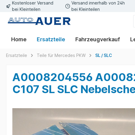
Kostenloser Versand
Versand innerhalb von 24h
bei Kleinteilen
bei Kleinteilen
Home
Ersatzteile
Fahrzeugverkauf
L
Ersatzteile
Teile für Mercedes PKW
SL / SLC
A0008204556 A00082
C107 SL SLC Nebelsche