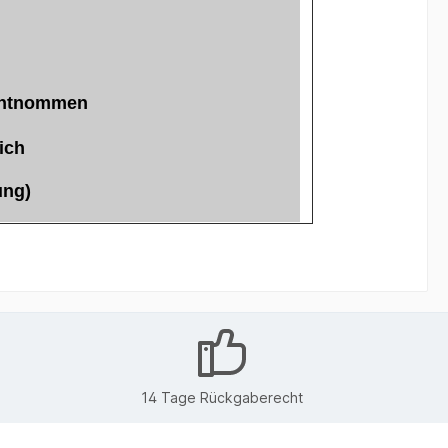
 entnommen
auch möglich
ung)
14 Tage Rückgaberecht